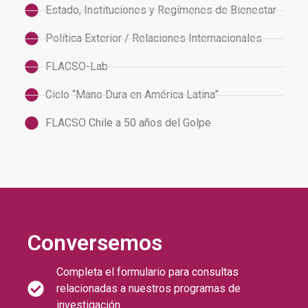
Estado, Instituciones y Regímenes de Bienestar
Política Exterior / Relaciones Internacionales
FLACSO-Lab
Ciclo “Mano Dura en América Latina”
FLACSO Chile a 50 años del Golpe
Conversemos
Completa el formulario para consultas
relacionadas a nuestros programas de
investigación