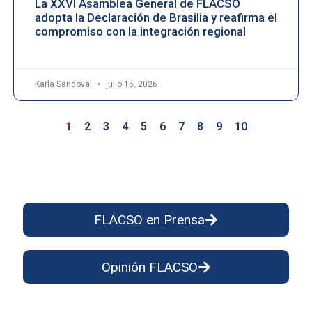
La XXVI Asamblea General de FLACSO
adopta la Declaración de Brasilia y reafirma el
compromiso con la integración regional
Karla Sandoval
julio 15, 2026
1
2
3
4
5
6
7
8
9
10
FLACSO en Prensa
Opinión FLACSO