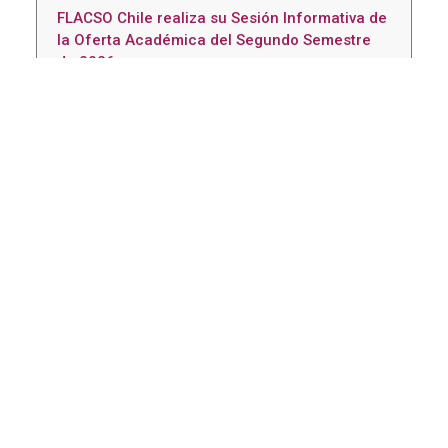
FLACSO Chile realiza su Sesión Informativa de
la Oferta Académica del Segundo Semestre
de 2026
agosto 4, 2026
AMUCH y FLACSO Chile extienden plazo de
postulación para concurso nacional de
buenas prácticas municipales en personas
mayores
agosto 3, 2026
FLACSO Chile e INTA presentaron libro que
aborda los desafíos de la salud pública desde
las ciencias sociales
julio 30, 2026