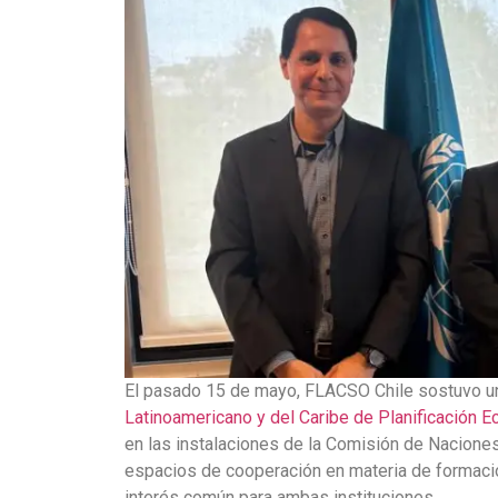
El pasado 15 de mayo, FLACSO Chile sostuvo un
Latinoamericano y del Caribe de Planificación E
en las instalaciones de la Comisión de Naciones
espacios de cooperación en materia de formaci
interés común para ambas instituciones.