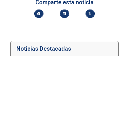
Comparte esta noticia
Noticias Destacadas
FLACSO Chile realiza su Sesión Informativa de
la Oferta Académica del Segundo Semestre
de 2026
agosto 4, 2026
AMUCH y FLACSO Chile extienden plazo de
postulación para concurso nacional de
buenas prácticas municipales en personas
mayores
agosto 3, 2026