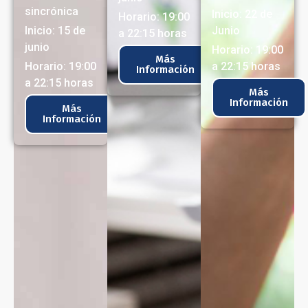
sincrónica
Inicio: 22 de
Horario:
19:00
Inicio: 15 de
Junio
a 22:15 horas
junio
Horario:
19:00
Más
Horario: 19:00
a 22:15 horas
Información
a 22:15 horas
Más
Información
Más
Información