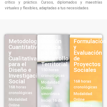
crítico y práctico. Cursos, diplomados y maestrías
virtuales y flexibles, adaptadas a tus necesidades.
Metodologías
Gestión
Formulación
Cuantitativas
Pública
y
y
para el
Evaluación
Cualitativas
Desarrollo
de
para el
Territorial
Proyectos
Diseño e
Sociales
150 horas
Investigación
cronológicas
Social
168 horas
Modalidad:
168 horas
cronológicas
Online
cronológicas
sincrónica
Modalidad:
Modalidad:
Online
Inicio: 16 de
Online
sincrónica
junio