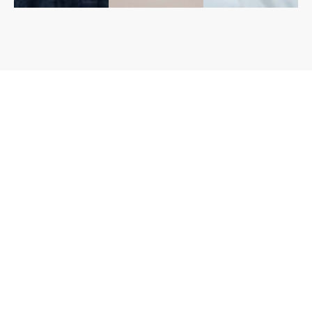
Programas Académicos FLACSO Chile
Formulario de Inscripción
Completa el formulario de inscripción.
En un plazo de 24 horas confirmaremos la
recepción de tu solicitud.
Recibirás la ficha de inscripción y más
detalles sobre el proceso.
Formalización: completada la ficha te
guiaremos para formalizar tu inscripción y
asegurar tu lugar en el programa.