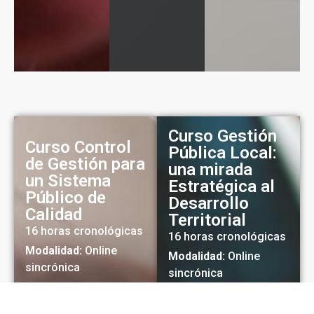
Curso Gestión
Curso Control
Pública Local:
de Gestión para
una mirada
un Sistema
Estratégica al
Público de
Desarrollo
Calidad
Territorial
16 horas cronológicas
16 horas cronológicas
Modalidad:
Online
Modalidad:
Online
sincrónica
sincrónica
Inicio
: 16 de junio
Inicio:
21 de julio
Horario:
9:00 a 13:00
Horario:
9:00 a 13:00